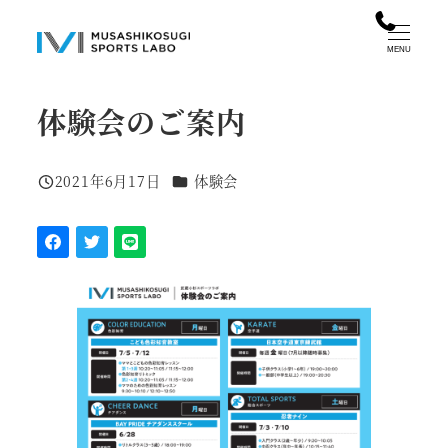
メ
イ
MENU
ン
コ
体験会のご案内
ン
テ
カテゴリー
2021年6月17日
体験会
ン
投稿日
ツ
へ
移
動